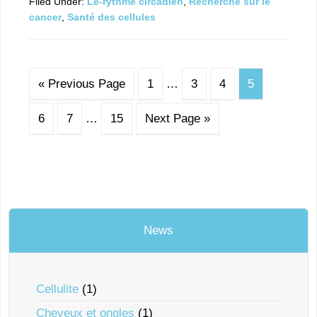
Filed Under:
Le-rythme circadien
,
Recherche sur le
cancer
,
Santé des cellules
« Previous Page
1
…
3
4
5
6
7
…
15
Next Page »
News
Cellulite
(1)
Cheveux et ongles
(1)