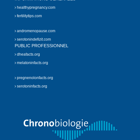
healthypregnancy.com
fertilitytips.com
andromenopause.com
serotonindefizit.com
PUBLIC PROFESSIONNEL
dheafacts.org
melatoninfacts.org
pregnenolonfacts.org
serotoninfacts.org