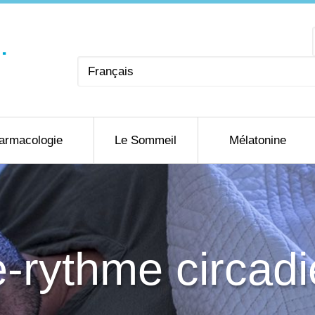
Choisir
une
langue
armacologie
Le Sommeil
Mélatonine
-rythme circad