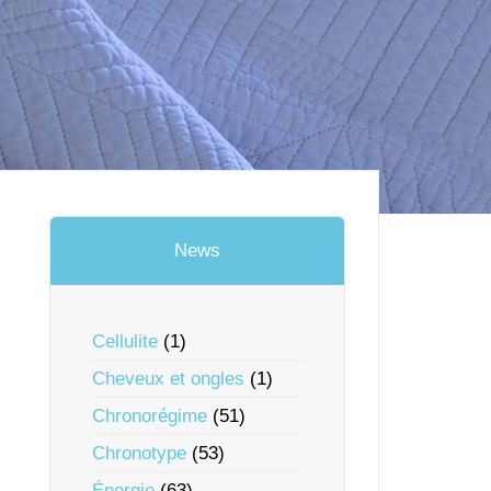
News
Cellulite
(1)
Cheveux et ongles
(1)
Chronorégime
(51)
Chronotype
(53)
Énergie
(63)