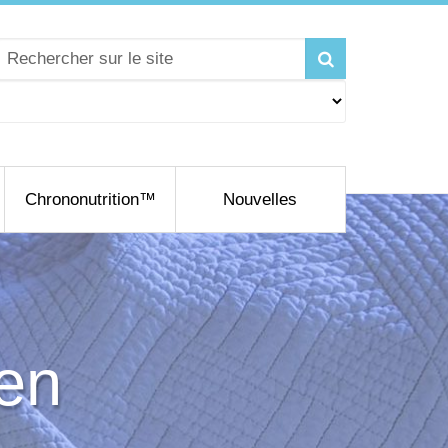
Chrononutrition™
Nouvelles
ien