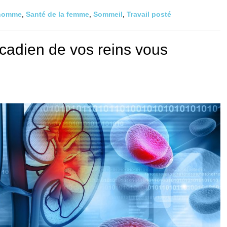
’homme
,
Santé de la femme
,
Sommeil
,
Travail posté
cadien de vos reins vous