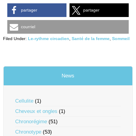
partager
partager
courriel
Filed Under:
Le-rythme circadien
,
Santé de la femme
,
Sommeil
News
Cellulite
(1)
Cheveux et ongles
(1)
Chronorégime
(51)
Chronotype
(53)