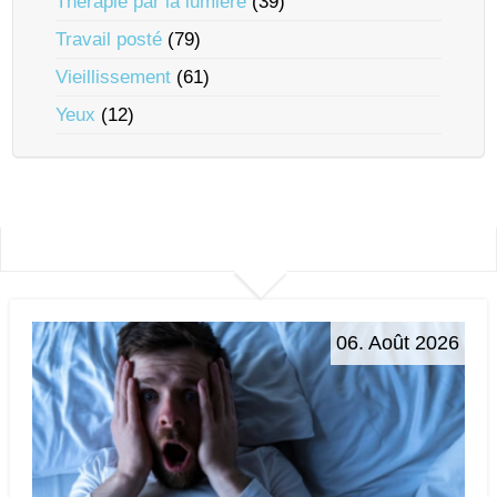
Thérapie par la lumière
(39)
Travail posté
(79)
Vieillissement
(61)
Yeux
(12)
06. Août 2026