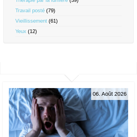
Thérapie par la lumière
(39)
Travail posté
(79)
Vieillissement
(61)
Yeux
(12)
06. Août 2026