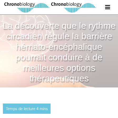
La découverte que le rythme
circadien régule la barrière
hémato-encéphalique
pourrait conduire à de
meilleures options
thérapeutiques