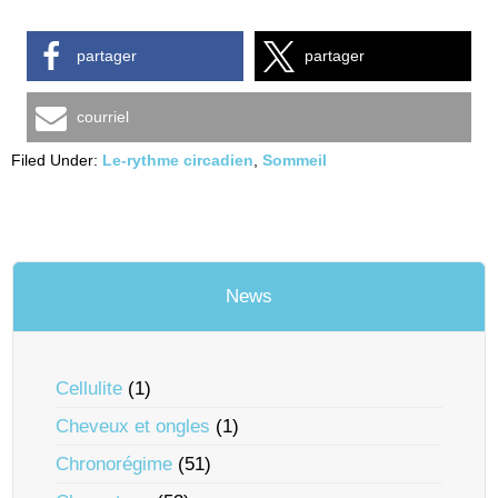
partager
partager
courriel
Filed Under:
Le-rythme circadien
,
Sommeil
News
Cellulite
(1)
Cheveux et ongles
(1)
Chronorégime
(51)