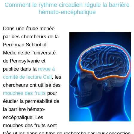
Comment le rythme circadien régule la barrière
hémato-encéphalique
Dans une étude menée
par des chercheurs de la
Perelman School of
Medicine de l’université
de Pennsylvanie et
publiée dans la
revue à
comité de lecture Cell
, les
chercheurs ont utilisé des
mouches des fruits
pour
étudier la perméabilité de
la barrière hémato-
encéphalique. Les
mouches des fruits sont
très utiles dans ce type de recherche car leur conception