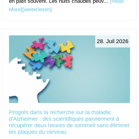
en pâtit souvent. Les nuits chaudes peuv...
[Read
More]
[weiterlesen]
28. Juil 2026
Progrès dans la recherche sur la maladie
d'Alzheimer : des scientifiques parviennent à
récupérer deux heures de sommeil sans éliminer
les plaques du cerveau