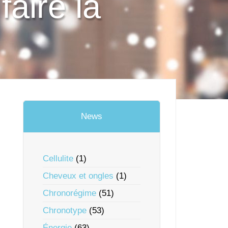
aire la
News
Cellulite
(1)
Cheveux et ongles
(1)
Chronorégime
(51)
Chronotype
(53)
Énergie
(63)