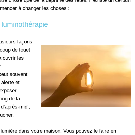
utre chose que de la déprime des fêtes, il existe un certain
mencer à changer les choses :
 luminothérapie
lusieurs façons
 coup de fouet
 ouvrir les
r
peut souvent
 alerte et
 exposer
long de la
 d’après-midi,
ucher.
e lumière dans votre maison. Vous pouvez le faire en