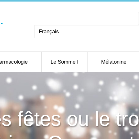
Choisir
une
langue
armacologie
Le Sommeil
Mélatonine
 fêtes ou le tro