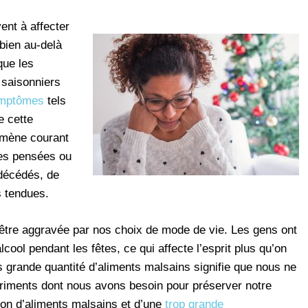
nt à affecter
bien au-delà
que les
 saisonniers
ymptômes
tels
e cette
omène courant
des pensées ou
décédés, de
s tendues.
être aggravée par nos choix de mode de vie. Les gens ont
cool pendant les fêtes, ce qui affecte l’esprit plus qu’on
 grande quantité d’aliments malsains signifie que nous ne
triments dont nous avons besoin pour préserver notre
on d’aliments malsains et d’une
trop grande