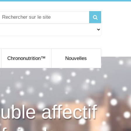
Chrononutrition™
Nouvelles
uble affectif