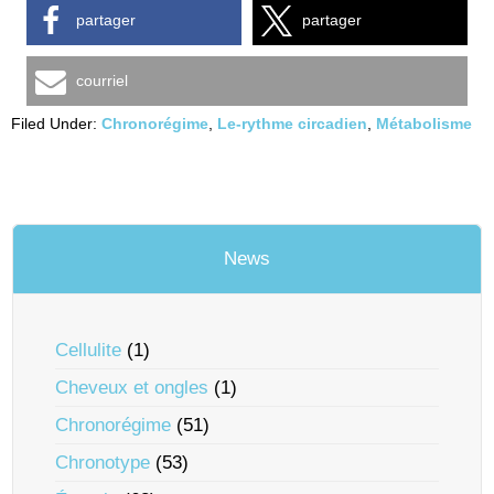
partager
partager
courriel
Filed Under:
Chronorégime
,
Le-rythme circadien
,
Métabolisme
News
Cellulite
(1)
Cheveux et ongles
(1)
Chronorégime
(51)
Chronotype
(53)