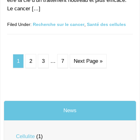
être la clé d’un traitement nouveau et plus efficace.
Le cancer […]
Filed Under:
Recherche sur le cancer
,
Santé des cellules
1
2
3
…
7
Next Page »
News
Cellulite
(1)