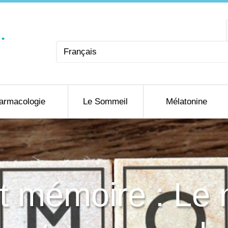
Choisir
une
langue
armacologie
Le Sommeil
Mélatonine
t mémoire : Le