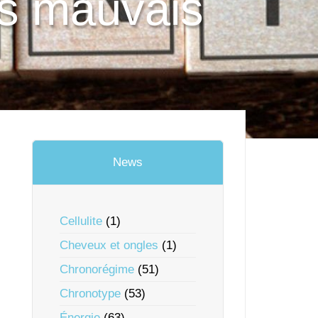
es mauvais
News
Cellulite
(1)
Cheveux et ongles
(1)
Chronorégime
(51)
Chronotype
(53)
Énergie
(63)