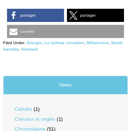
partager
partager
courriel
Filed Under:
Énergie
,
Le-rythme circadien
,
Mélatonine
,
Santé
mentale
,
Sommeil
News
Cellulite
(1)
Cheveux et ongles
(1)
Chronorégime
(51)