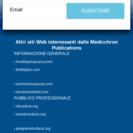
Altri siti Web interessanti dalle Medicchron
Publications
INFORMAZIONE GENERALE
healthypregnancy.com
fertilitytips.com
andromenopause.com
serotonindefizit.com
PUBBLICO PROFESSIONALE
dheafacts.org
melatoninfacts.org
pregnenolonfacts.org