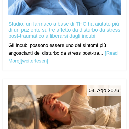
Studio: un farmaco a base di THC ha aiutato più
di un paziente su tre affetto da disturbo da stress
post-traumatico a liberarsi dagli incubi
Gli incubi possono essere uno dei sintomi più
angoscianti del disturbo da stress post-tra...
[Read
More]
[weiterlesen]
04. Ago 2026