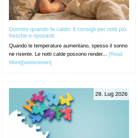
Dormire quando fa caldo: 8 consigli per notti più
fresche e riposanti
Quando le temperature aumentano, spesso il sonno
ne risente. Le notti calde possono render...
[Read
More]
[weiterlesen]
28. Lug 2026