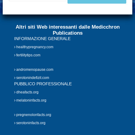
Altri siti Web interessanti dalle Medicchron
Publications
INFORMAZIONE GENERALE
healthypregnancy.com
fertilitytips.com
andromenopause.com
serotonindefizit.com
PUBBLICO PROFESSIONALE
dheafacts.org
melatoninfacts.org
pregnenolonfacts.org
serotoninfacts.org