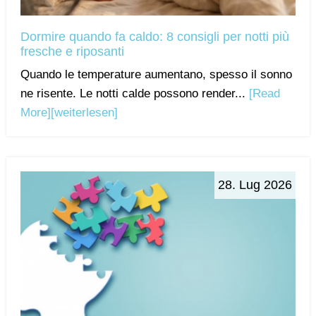
Dormire quando fa caldo: 8 consigli per notti più
fresche e riposanti
Quando le temperature aumentano, spesso il sonno
ne risente. Le notti calde possono render...
[Read
More]
[weiterlesen]
28. Lug 2026