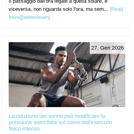
Il passaggio dall'ora legale a quella solare, e
viceversa, non riguarda solo l'ora, ma sem...
[Read
More]
[weiterlesen]
27. Gen 2026
La riduzione del sonno può modificare la
pressione esercitata sul cuore dall'esercizio
fisico intenso.