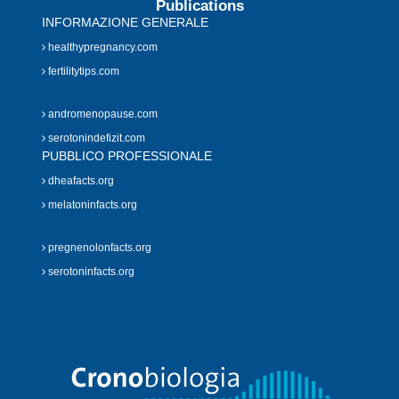
Publications
INFORMAZIONE GENERALE
healthypregnancy.com
fertilitytips.com
andromenopause.com
serotonindefizit.com
PUBBLICO PROFESSIONALE
dheafacts.org
melatoninfacts.org
pregnenolonfacts.org
serotoninfacts.org