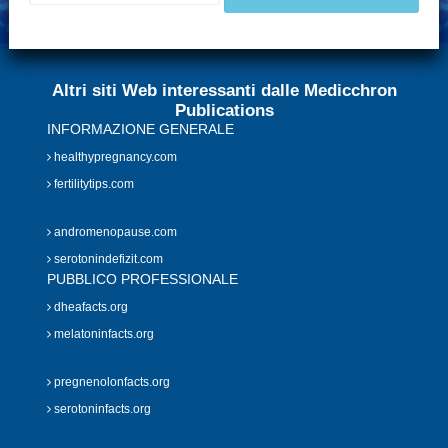
Altri siti Web interessanti dalle Medicchron
Publications
INFORMAZIONE GENERALE
healthypregnancy.com
fertilitytips.com
andromenopause.com
serotonindefizit.com
PUBBLICO PROFESSIONALE
dheafacts.org
melatoninfacts.org
pregnenolonfacts.org
serotoninfacts.org