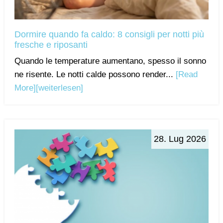
Dormire quando fa caldo: 8 consigli per notti più
fresche e riposanti
Quando le temperature aumentano, spesso il sonno
ne risente. Le notti calde possono render...
[Read
More]
[weiterlesen]
28. Lug 2026