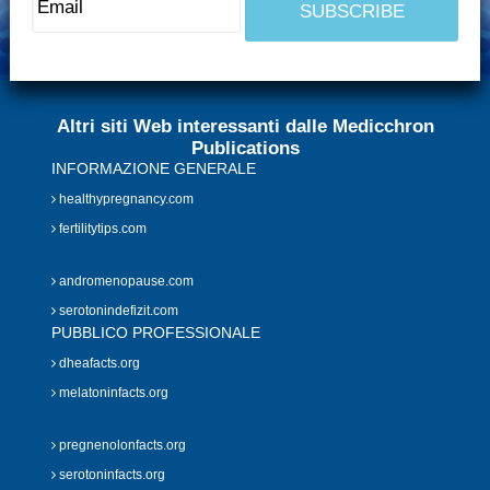
Altri siti Web interessanti dalle Medicchron
Publications
INFORMAZIONE GENERALE
healthypregnancy.com
fertilitytips.com
andromenopause.com
serotonindefizit.com
PUBBLICO PROFESSIONALE
dheafacts.org
melatoninfacts.org
pregnenolonfacts.org
serotoninfacts.org