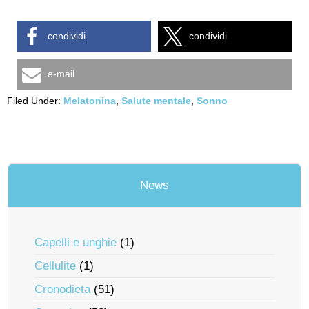
condividi
condividi
e-mail
Filed Under:
Melatonina
,
Salute mentale
,
Sonno
News
Capelli e unghie
(1)
Cellulite
(1)
Cronodieta
(51)