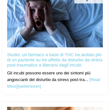
Studio: un farmaco a base di THC ha aiutato più
di un paziente su tre affetto da disturbo da stress
post-traumatico a liberarsi dagli incubi
Gli incubi possono essere uno dei sintomi più
angoscianti del disturbo da stress post-tra...
[Read
More]
[weiterlesen]