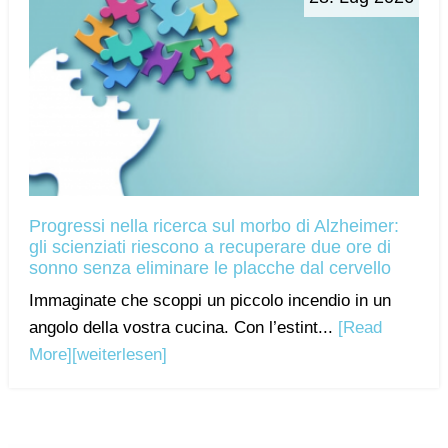
Progressi nella ricerca sul morbo di Alzheimer:
gli scienziati riescono a recuperare due ore di
sonno senza eliminare le placche dal cervello
Immaginate che scoppi un piccolo incendio in un
angolo della vostra cucina. Con l’estint...
[Read
More]
[weiterlesen]