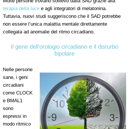
Molte persone trovano sollievo dalla SAD grazie alla
terapia della luce
e agli integratori di melatonina.
Tuttavia, nuovi studi suggeriscono che il SAD potrebbe
non essere l’unica malattia mentale direttamente
collegata ad anomalie del ritmo circadiano.
Il gene dell’orologio circadiano e il disturbo
bipolare
Nelle persone
sane, i geni
circadiani
come CLOCK
e BMAL1
sono
espressi in
modo ritmico