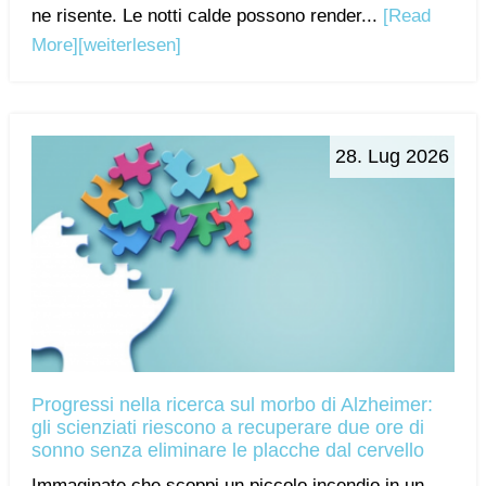
ne risente. Le notti calde possono render...
[Read
More]
[weiterlesen]
28. Lug 2026
Progressi nella ricerca sul morbo di Alzheimer:
gli scienziati riescono a recuperare due ore di
sonno senza eliminare le placche dal cervello
Immaginate che scoppi un piccolo incendio in un