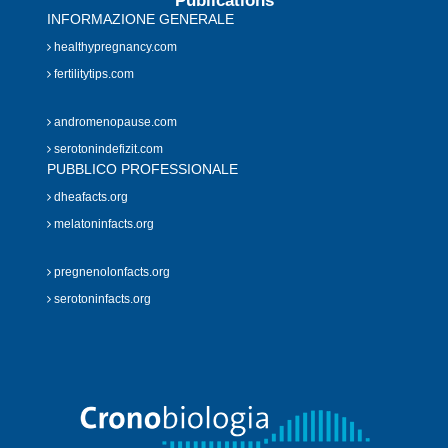
Publications
INFORMAZIONE GENERALE
healthypregnancy.com
fertilitytips.com
andromenopause.com
serotonindefizit.com
PUBBLICO PROFESSIONALE
dheafacts.org
melatoninfacts.org
pregnenolonfacts.org
serotoninfacts.org