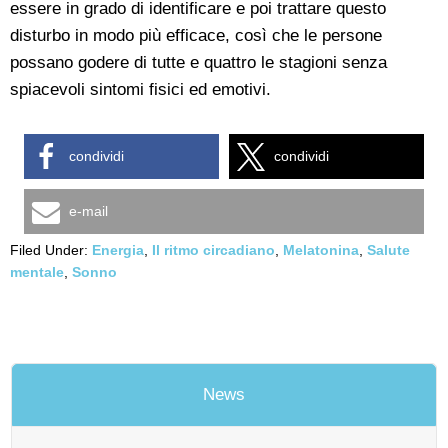
essere in grado di identificare e poi trattare questo
disturbo in modo più efficace, così che le persone
possano godere di tutte e quattro le stagioni senza
spiacevoli sintomi fisici ed emotivi.
condividi
condividi
e-mail
Filed Under:
Energia
,
Il ritmo circadiano
,
Melatonina
,
Salute
mentale
,
Sonno
News