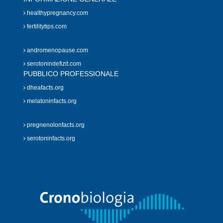
healthypregnancy.com
fertilitytips.com
andromenopause.com
serotonindefizit.com
PUBBLICO PROFESSIONALE
dheafacts.org
melatoninfacts.org
pregnenolonfacts.org
serotoninfacts.org