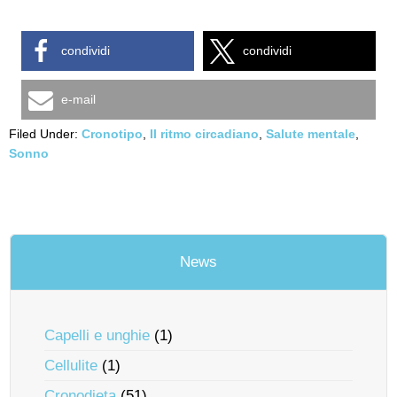
condividi
condividi
e-mail
Filed Under:
Cronotipo
,
Il ritmo circadiano
,
Salute mentale
,
Sonno
News
Capelli e unghie
(1)
Cellulite
(1)
Cronodieta
(51)