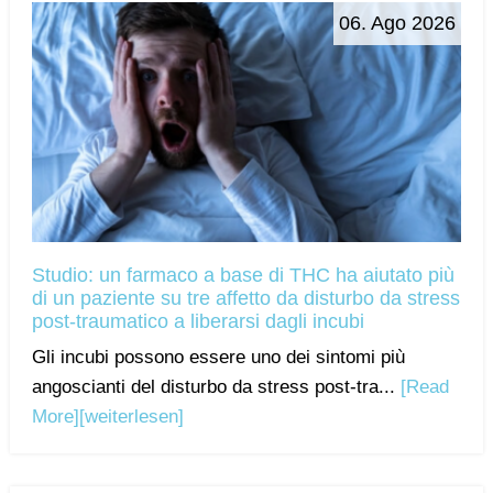
06. Ago 2026
Studio: un farmaco a base di THC ha aiutato più
di un paziente su tre affetto da disturbo da stress
post-traumatico a liberarsi dagli incubi
Gli incubi possono essere uno dei sintomi più
angoscianti del disturbo da stress post-tra...
[Read
More]
[weiterlesen]