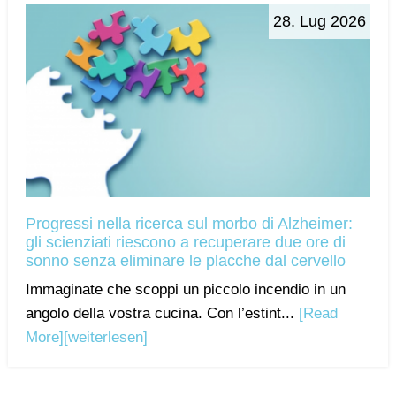
28. Lug 2026
Progressi nella ricerca sul morbo di Alzheimer:
gli scienziati riescono a recuperare due ore di
sonno senza eliminare le placche dal cervello
Immaginate che scoppi un piccolo incendio in un
angolo della vostra cucina. Con l’estint...
[Read
More]
[weiterlesen]