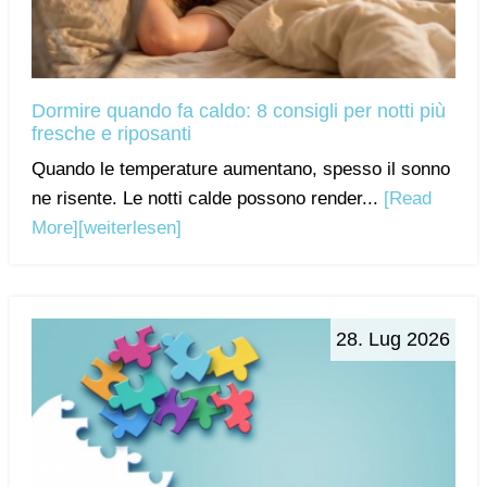
Dormire quando fa caldo: 8 consigli per notti più
fresche e riposanti
Quando le temperature aumentano, spesso il sonno
ne risente. Le notti calde possono render...
[Read
More]
[weiterlesen]
28. Lug 2026