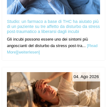
Studio: un farmaco a base di THC ha aiutato più
di un paziente su tre affetto da disturbo da stress
post-traumatico a liberarsi dagli incubi
Gli incubi possono essere uno dei sintomi più
angoscianti del disturbo da stress post-tra...
[Read
More]
[weiterlesen]
04. Ago 2026