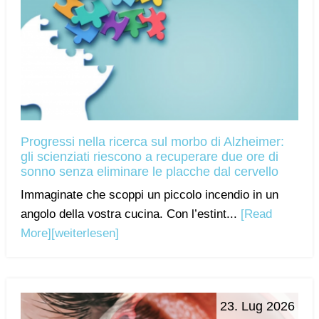
Progressi nella ricerca sul morbo di Alzheimer:
gli scienziati riescono a recuperare due ore di
sonno senza eliminare le placche dal cervello
Immaginate che scoppi un piccolo incendio in un
angolo della vostra cucina. Con l’estint...
[Read
More]
[weiterlesen]
23. Lug 2026