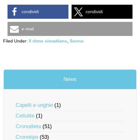
condividi
condividi
e-mail
Filed Under:
Il ritmo circadiano
,
Sonno
News
Capelli e unghie
(1)
Cellulite
(1)
Cronodieta
(51)
Cronotipo
(53)