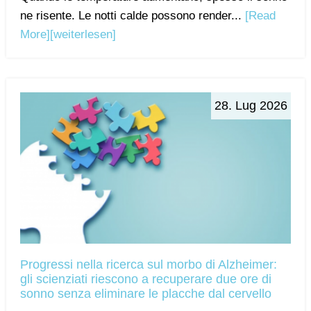
ne risente. Le notti calde possono render...
[Read
More]
[weiterlesen]
28. Lug 2026
Progressi nella ricerca sul morbo di Alzheimer:
gli scienziati riescono a recuperare due ore di
sonno senza eliminare le placche dal cervello