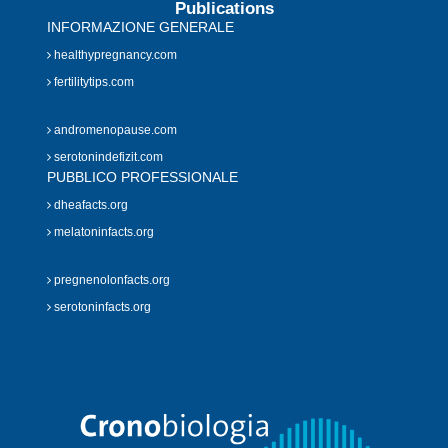
Publications
INFORMAZIONE GENERALE
healthypregnancy.com
fertilitytips.com
andromenopause.com
serotonindefizit.com
PUBBLICO PROFESSIONALE
dheafacts.org
melatoninfacts.org
pregnenolonfacts.org
serotoninfacts.org