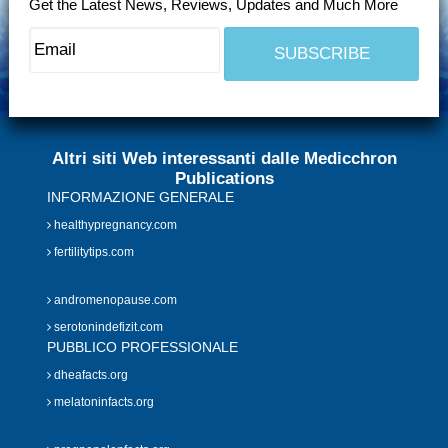
Get the Latest News, Reviews, Updates and Much More
Altri siti Web interessanti dalle Medicchron
Publications
INFORMAZIONE GENERALE
healthypregnancy.com
fertilitytips.com
andromenopause.com
serotonindefizit.com
PUBBLICO PROFESSIONALE
dheafacts.org
melatoninfacts.org