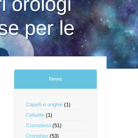
 orologi
se per le
News
Capelli e unghie
(1)
Cellulite
(1)
Cronodieta
(51)
Cronotipo
(53)