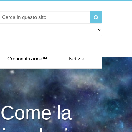
Crononutrizione™
Notizie
: Come la