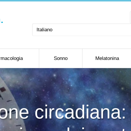
Scegli
una
lingua
rmacologia
Sonno
Melatonina
ione circadiana