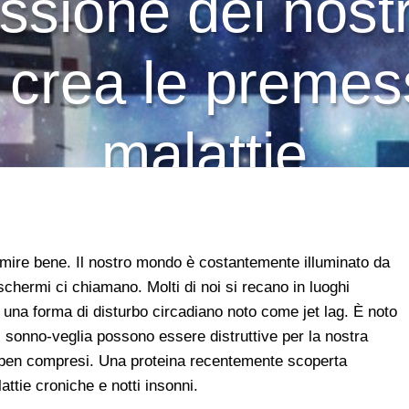
sione dei nostri
 crea le premes
malattie
rmire bene. Il nostro mondo è costantemente illuminato da
 schermi ci chiamano. Molti di noi si recano in luoghi
 una forma di disturbo circadiano noto come jet lag. È noto
i sonno-veglia possono essere distruttive per la nostra
i ben compresi. Una proteina recentemente scoperta
ttie croniche e notti insonni.