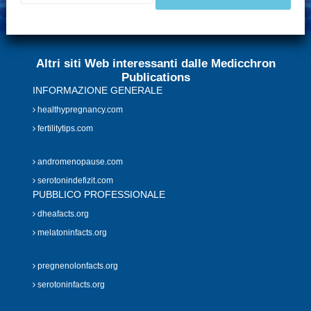
Altri siti Web interessanti dalle Medicchron
Publications
INFORMAZIONE GENERALE
healthypregnancy.com
fertilitytips.com
andromenopause.com
serotonindefizit.com
PUBBLICO PROFESSIONALE
dheafacts.org
melatoninfacts.org
pregnenolonfacts.org
serotoninfacts.org