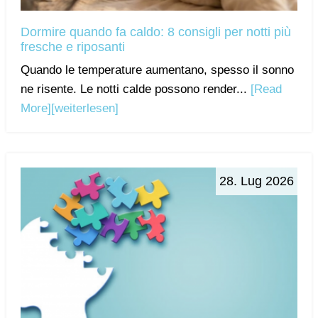
Dormire quando fa caldo: 8 consigli per notti più
fresche e riposanti
Quando le temperature aumentano, spesso il sonno
ne risente. Le notti calde possono render...
[Read
More]
[weiterlesen]
28. Lug 2026