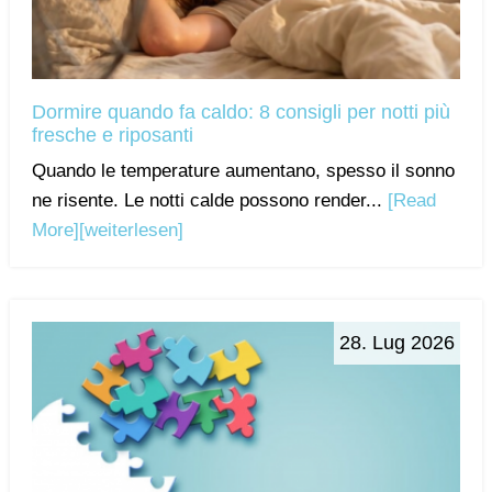
Dormire quando fa caldo: 8 consigli per notti più
fresche e riposanti
Quando le temperature aumentano, spesso il sonno
ne risente. Le notti calde possono render...
[Read
More]
[weiterlesen]
28. Lug 2026