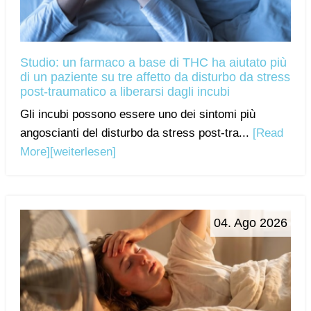
Studio: un farmaco a base di THC ha aiutato più
di un paziente su tre affetto da disturbo da stress
post-traumatico a liberarsi dagli incubi
Gli incubi possono essere uno dei sintomi più
angoscianti del disturbo da stress post-tra...
[Read
More]
[weiterlesen]
04. Ago 2026