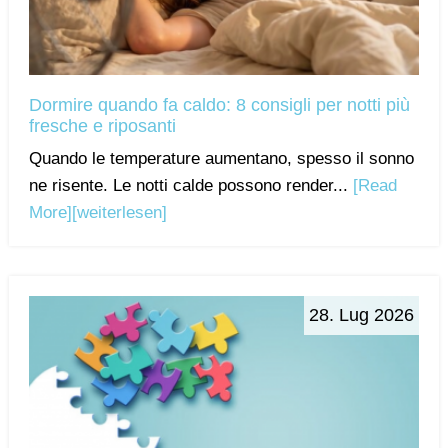
Dormire quando fa caldo: 8 consigli per notti più
fresche e riposanti
Quando le temperature aumentano, spesso il sonno
ne risente. Le notti calde possono render...
[Read
More]
[weiterlesen]
28. Lug 2026