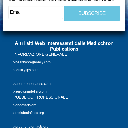
Altri siti Web interessanti dalle Medicchron
Publications
INFORMAZIONE GENERALE
healthypregnancy.com
fertilitytips.com
andromenopause.com
serotonindefizit.com
PUBBLICO PROFESSIONALE
dheafacts.org
melatoninfacts.org
pregnenolonfacts.org