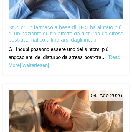
Studio: un farmaco a base di THC ha aiutato più
di un paziente su tre affetto da disturbo da stress
post-traumatico a liberarsi dagli incubi
Gli incubi possono essere uno dei sintomi più
angoscianti del disturbo da stress post-tra...
[Read
More]
[weiterlesen]
04. Ago 2026