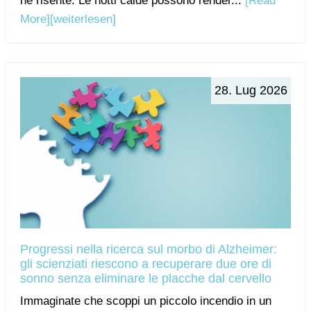
ne risente. Le notti calde possono render...
[Read
More]
[weiterlesen]
28. Lug 2026
Progressi nella ricerca sul morbo di Alzheimer:
gli scienziati riescono a recuperare due ore di
sonno senza eliminare le placche dal cervello
Immaginate che scoppi un piccolo incendio in un