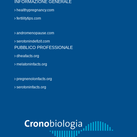
INFORMAZIONE GENERALE
healthypregnancy.com
fertilitytips.com
andromenopause.com
serotonindefizit.com
PUBBLICO PROFESSIONALE
dheafacts.org
melatoninfacts.org
pregnenolonfacts.org
serotoninfacts.org