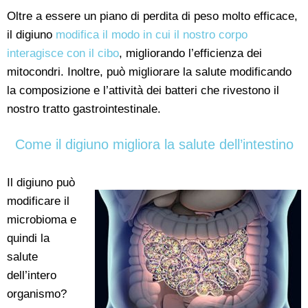
Oltre a essere un piano di perdita di peso molto efficace,
il digiuno
modifica il modo in cui il nostro corpo
interagisce con il cibo
, migliorando l’efficienza dei
mitocondri. Inoltre, può migliorare la salute modificando
la composizione e l’attività dei batteri che rivestono il
nostro tratto gastrointestinale.
Come il digiuno migliora la salute dell’intestino
Il digiuno può
modificare il
microbioma e
quindi la
salute
dell’intero
organismo?