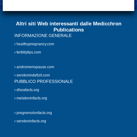
Altri siti Web interessanti dalle Medicchron
Publications
INFORMAZIONE GENERALE
healthypregnancy.com
fertilitytips.com
andromenopause.com
serotonindefizit.com
PUBBLICO PROFESSIONALE
dheafacts.org
melatoninfacts.org
pregnenolonfacts.org
serotoninfacts.org