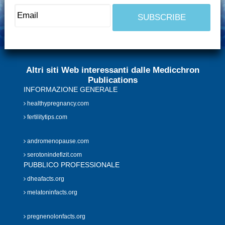
Altri siti Web interessanti dalle Medicchron
Publications
INFORMAZIONE GENERALE
healthypregnancy.com
fertilitytips.com
andromenopause.com
serotonindefizit.com
PUBBLICO PROFESSIONALE
dheafacts.org
melatoninfacts.org
pregnenolonfacts.org