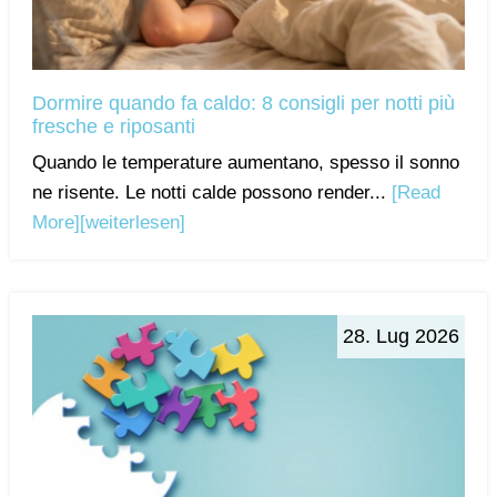
Dormire quando fa caldo: 8 consigli per notti più
fresche e riposanti
Quando le temperature aumentano, spesso il sonno
ne risente. Le notti calde possono render...
[Read
More]
[weiterlesen]
28. Lug 2026