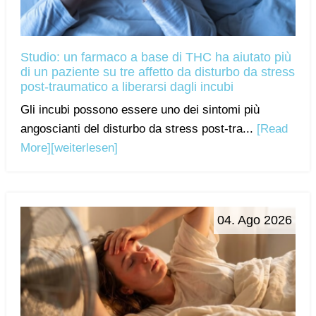
Studio: un farmaco a base di THC ha aiutato più
di un paziente su tre affetto da disturbo da stress
post-traumatico a liberarsi dagli incubi
Gli incubi possono essere uno dei sintomi più
angoscianti del disturbo da stress post-tra...
[Read
More]
[weiterlesen]
04. Ago 2026