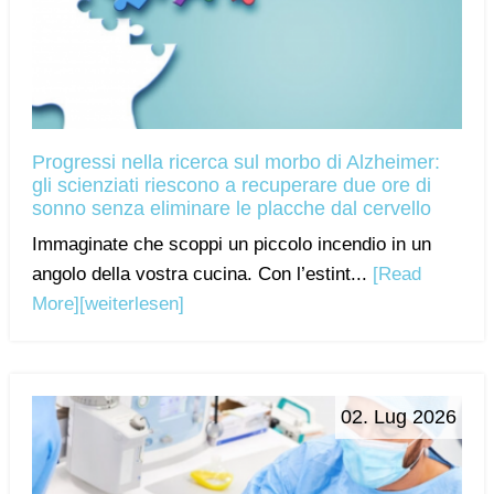
Progressi nella ricerca sul morbo di Alzheimer:
gli scienziati riescono a recuperare due ore di
sonno senza eliminare le placche dal cervello
Immaginate che scoppi un piccolo incendio in un
angolo della vostra cucina. Con l’estint...
[Read
More]
[weiterlesen]
02. Lug 2026