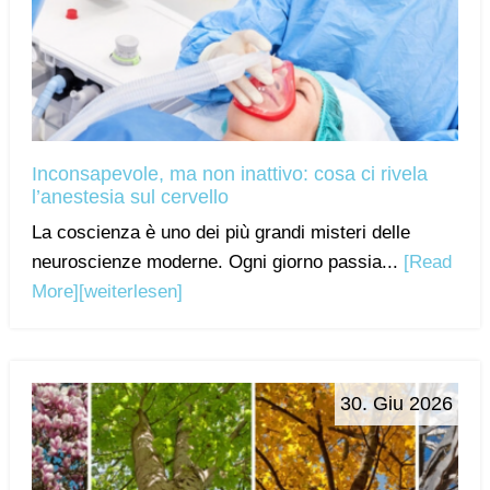
Inconsapevole, ma non inattivo: cosa ci rivela
l’anestesia sul cervello
La coscienza è uno dei più grandi misteri delle
neuroscienze moderne. Ogni giorno passia...
[Read
More]
[weiterlesen]
30. Giu 2026