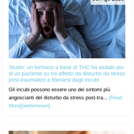
Studio: un farmaco a base di THC ha aiutato più
di un paziente su tre affetto da disturbo da stress
post-traumatico a liberarsi dagli incubi
Gli incubi possono essere uno dei sintomi più
angoscianti del disturbo da stress post-tra...
[Read
More]
[weiterlesen]