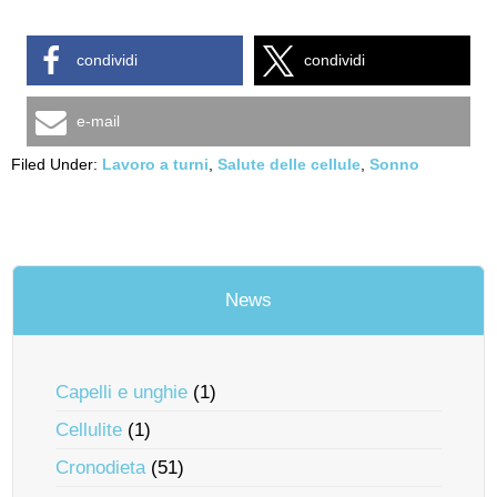
condividi
condividi
e-mail
Filed Under:
Lavoro a turni
,
Salute delle cellule
,
Sonno
News
Capelli e unghie
(1)
Cellulite
(1)
Cronodieta
(51)