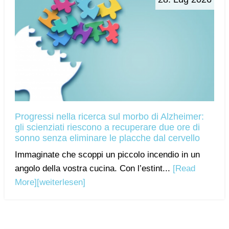
Progressi nella ricerca sul morbo di Alzheimer:
gli scienziati riescono a recuperare due ore di
sonno senza eliminare le placche dal cervello
Immaginate che scoppi un piccolo incendio in un
angolo della vostra cucina. Con l’estint...
[Read
More]
[weiterlesen]