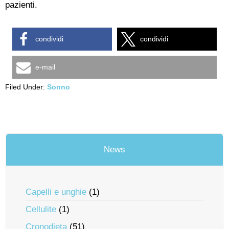
pazienti.
condividi
condividi
e-mail
Filed Under:
Sonno
News
Capelli e unghie
(1)
Cellulite
(1)
Cronodieta
(51)