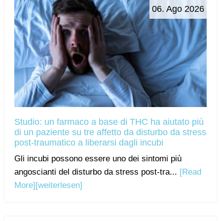
06. Ago 2026
Studio: un farmaco a base di THC ha aiutato più
di un paziente su tre affetto da disturbo da stress
post-traumatico a liberarsi dagli incubi
Gli incubi possono essere uno dei sintomi più
angoscianti del disturbo da stress post-tra...
[Read
More]
[weiterlesen]