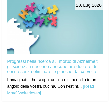
28. Lug 2026
Progressi nella ricerca sul morbo di Alzheimer:
gli scienziati riescono a recuperare due ore di
sonno senza eliminare le placche dal cervello
Immaginate che scoppi un piccolo incendio in un
angolo della vostra cucina. Con l’estint...
[Read
More]
[weiterlesen]