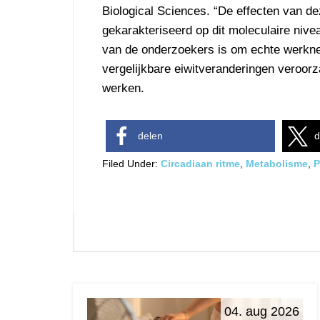
Biological Sciences. “De effecten van d
gekarakteriseerd op dit moleculaire niv
van de onderzoekers is om echte werkne
vergelijkbare eiwitveranderingen veroorz
werken.
delen
d
Filed Under:
Circadiaan ritme
,
Metabolisme
,
P
04. aug 2026