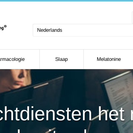
Kies
een
taal
rmacologie
Slaap
Melatonine
htdiensten het r