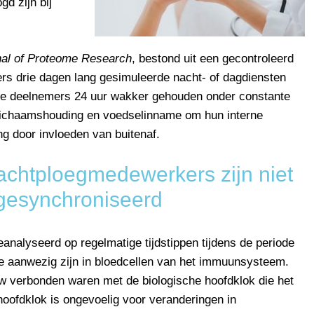
d zijn bij
al of Proteome Research
, bestond uit een gecontroleerd
gers drie dagen lang gesimuleerde nacht- of dagdiensten
 de deelnemers 24 uur wakker gehouden onder constante
 lichaamshouding en voedselinname om hun interne
ng door invloeden van buitenaf.
achtploegmedewerkers zijn niet
gesynchroniseerd
alyseerd op regelmatige tijdstippen tijdens de periode
die aanwezig zijn in bloedcellen van het immuunsysteem.
w verbonden waren met de biologische hoofdklok die het
hoofdklok is ongevoelig voor veranderingen in