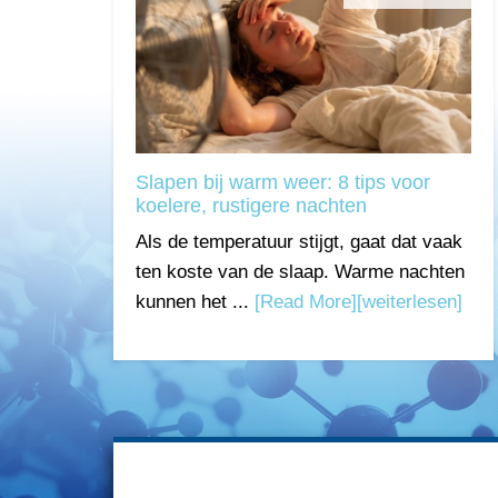
Slapen bij warm weer: 8 tips voor
koelere, rustigere nachten
Als de temperatuur stijgt, gaat dat vaak
ten koste van de slaap. Warme nachten
kunnen het ...
[Read More]
[weiterlesen]