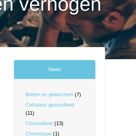
en verhogen
News
Botten en gewrichten
(7)
Cellulaire gezondheid
(11)
Chronodieet
(13)
Chronotype
(1)