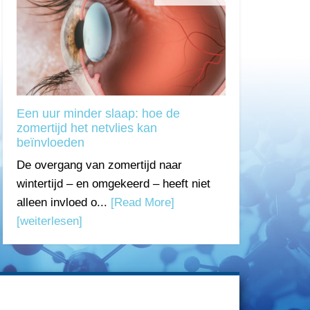
Een uur minder slaap: hoe de
zomertijd het netvlies kan
beïnvloeden
De overgang van zomertijd naar
wintertijd – en omgekeerd – heeft niet
alleen invloed o...
[Read More]
[weiterlesen]