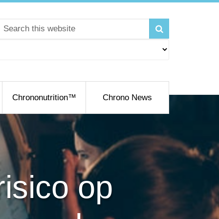
Chrononutrition™
Chrono News
isico op