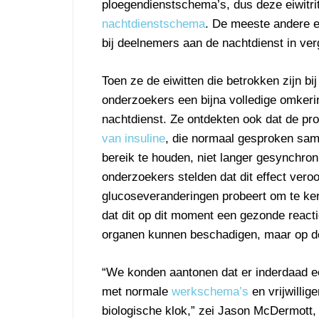
ploegendienstschema’s, dus deze eiwitrit
nachtdienstschema
. De meeste andere ei
bij deelnemers aan de nachtdienst in ver
Toen ze de eiwitten die betrokken zijn b
onderzoekers een bijna volledige omkeri
nachtdienst. Ze ontdekten ook dat de pro
van insuline
, die normaal gesproken sa
bereik te houden, niet langer gesynchro
onderzoekers stelden dat dit effect vero
glucoseveranderingen probeert om te ker
dat dit op dit moment een gezonde react
organen kunnen beschadigen, maar op de 
“We konden aantonen dat er inderdaad een
met normale
werkschema’s
en vrijwillig
biologische klok,” zei Jason McDermott,