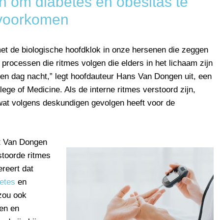
en om diabetes en obesitas te
voorkomen
et de biologische hoofdklok in onze hersenen die zeggen
 processen die ritmes volgen die elders in het lichaam zijn
 en dag nacht,” legt hoofdauteur Hans Van Dongen uit, een
ege of Medicine. Als de interne ritmes verstoord zijn,
wat volgens deskundigen gevolgen heeft voor de
t Van Dongen
stoorde ritmes
ereert dat
etes
en
zou ook
ten en