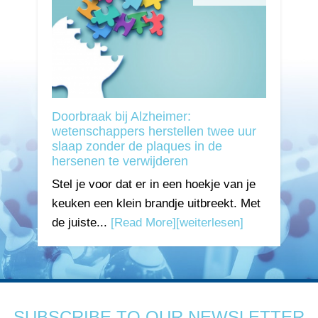
Doorbraak bij Alzheimer:
wetenschappers herstellen twee uur
slaap zonder de plaques in de
hersenen te verwijderen
Stel je voor dat er in een hoekje van je
keuken een klein brandje uitbreekt. Met
de juiste...
[Read More]
[weiterlesen]
SUBSCRIBE TO OUR NEWSLETTER