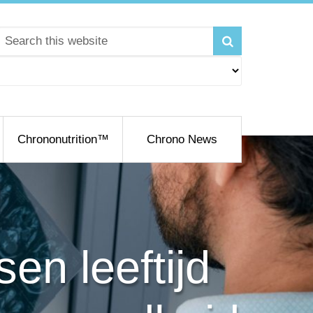
Chrononutrition™
Chrono News
en leeftijd