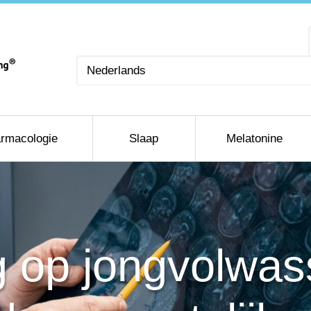
Kies
een
taal
rmacologie
Slaap
Melatonine
 op jongvolwass