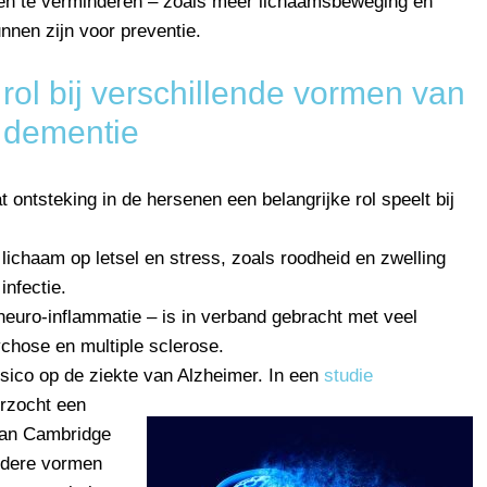
gen te verminderen – zoals meer lichaamsbeweging en
nnen zijn voor preventie.
rol bij verschillende vormen van
dementie
 ontsteking in de hersenen een belangrijke rol speelt bij
 lichaam op letsel en stress, zoals roodheid en zwelling
nfectie.
neuro-inflammatie – is in verband gebracht met veel
ychose en multiple sclerose.
isico op de ziekte van Alzheimer.
In een
studie
erzocht een
van Cambridge
andere vormen