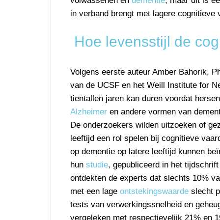
volwassenen en
dementie
, maar dit is e
in verband brengt met lagere cognitieve 
Hoe levensstijl de co
Volgens eerste auteur Amber Bahorik, P
van de UCSF en het Weill Institute for N
tientallen jaren kan duren voordat herse
Alzheimer
en andere vormen van dement
De onderzoekers wilden uitzoeken of ge
leeftijd een rol spelen bij cognitieve vaa
op dementie op latere leeftijd kunnen be
hun
studie
, gepubliceerd in het tijdschrif
ontdekten de experts dat slechts 10% v
met een lage
ontstekingswaarde
slecht p
tests van verwerkingssnelheid en geheu
vergeleken met respectievelijk 21% en 