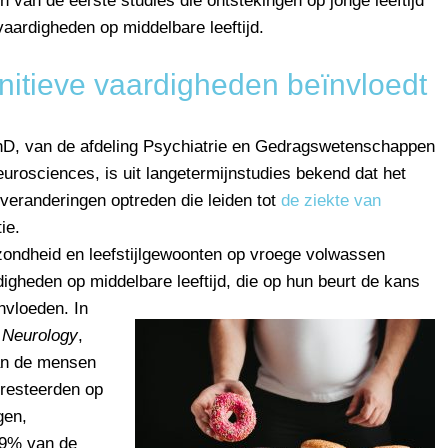
en van de eerste studies die ontstekingen op jonge leeftijd
vaardigheden op middelbare leeftijd.
gnitieve vaardigheden beïnvloedt
hD, van de afdeling Psychiatrie en Gedragswetenschappen
eurosciences, is uit langetermijnstudies bekend dat het
nveranderingen optreden die leiden tot
de ziekte van
ie.
zondheid en leefstijlgewoonten op vroege volwassen
rdigheden op middelbare leeftijd, die op hun beurt de kans
ïnvloeden.
In
t
Neurology
,
an de mensen
resteerden op
gen,
19% van de