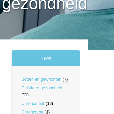
e gezondheid
News
Botten en gewrichten
(7)
Cellulaire gezondheid
(11)
Chronodieet
(13)
Chronotype
(1)