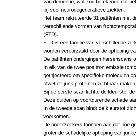
van dementie, wat zou betekenen dat he
bij veel neurodegeneratieve ziekten.
Het team rekruteerde 31 patiënten met d
verschillende vormen van frontotempora
(FTD).
FTD is een familie van verschillende zie
worden veroorzaakt door de ophoping van
De patiënten ondergingen hersenscans om
In elk van de twee positron emissie tom
geïnjecteerd om specifieke moleculen op 
ofwel de junk proteïnen zichtbaar maken
Bij de eerste scan lichtte de kleurstof d
Deze duiden op voortdurende schade aan
In de tweede scan bindt de kleurstof zich
voorkomen.
De onderzoekers toonden aan dat hoe gro
groter de schadelijke ophoping van junke