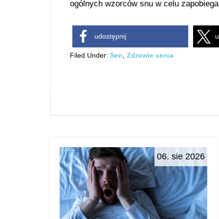
ogólnych wzorców snu w celu zapobiegan
udostępnij
u
Filed Under:
Sen
,
Zdrowie serca
06. sie 2026