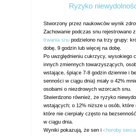
Ryzyko niewydolnośc
Stworzony przez naukowców wynik zdrowe
Zachowanie podczas snu rejestrowano 
trwania snu
podzielono na trzy grupy: kró
dobę, 9 godzin lub więcej na dobę.
Po uwzględnieniu cukrzycy, wysokiego c
innych zmiennych towarzyszących, osob
wstające, śpiące 7-8 godzin dziennie i b
senności w ciągu dnia) miały o 42% mni
osobami o niezdrowych wzorcach snu.
Stwierdzono również, że ryzyko niewydo
wstających; o 12% niższe u osób, które 
które nie cierpiały często na bezsennoś
w ciągu dnia.
Wyniki pokazują, że sen i
choroby serca