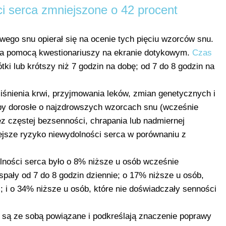
i serca zmniejszone o 42 procent
go snu opierał się na ocenie tych pięciu wzorców snu.
za pomocą kwestionariuszy na ekranie dotykowym.
Czas
tki lub krótszy niż 7 godzin na dobę; od 7 do 8 godzin na
iśnienia krwi, przyjmowania leków, zmian genetycznych i
y dorosłe o najzdrowszych wzorcach snu (wcześnie
ez częstej bezsenności, chrapania lub nadmiernej
ejsze ryzyko niewydolności serca w porównaniu z
lności serca było o 8% niższe u osób wcześnie
spały od 7 do 8 godzin dziennie; o 17% niższe u osób,
ć; i o 34% niższe u osób, które nie doświadczały senności
są ze sobą powiązane i podkreślają znaczenie poprawy