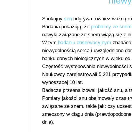
niewy
Spokojny
sen
odgrywa również ważną rol
Badania pokazują, że
problemy ze snem
nawyki związane ze snem wiążą się z n
W tym
badaniu obserwacyjnym
zbadano 
niewydolnością serca i uwzględniono da
banku danych biologicznych w wieku od 3
Częstość występowania niewydolności se
Naukowcy zarejestrowali 5 221 przypad
wynoszącej 10 lat.
Badacze przeanalizowali jakość snu, a 
Pomiary jakości snu obejmowały czas t
związane ze snem, takie jak: czy uczes
zmęczony w ciągu dnia (prawdopodobne 
dnia).