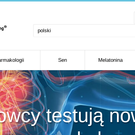
Wybierz
język
rmakologii
Sen
Melatonina
wcy testują no