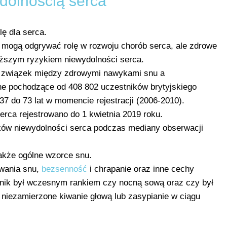
dolnością serca
ę dla serca.
mogą odgrywać rolę w rozwoju chorób serca, ale zdrowe
iższym ryzykiem niewydolności serca.
związek między zdrowymi nawykami snu a
ne pochodzące od 408 802 uczestników brytyjskiego
7 do 73 lat w momencie rejestracji (2006-2010).
rca rejestrowano do 1 kwietnia 2019 roku.
ków niewydolności serca podczas mediany obserwacji
także ogólne wzorce snu.
rwania snu,
bezsenność
i chrapanie oraz inne cechy
tnik był wczesnym rankiem czy nocną sową oraz czy był
niezamierzone kiwanie głową lub zasypianie w ciągu