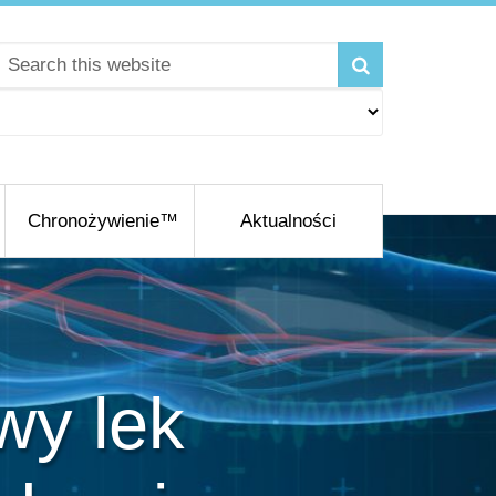
Chronożywienie™
Aktualności
wy lek