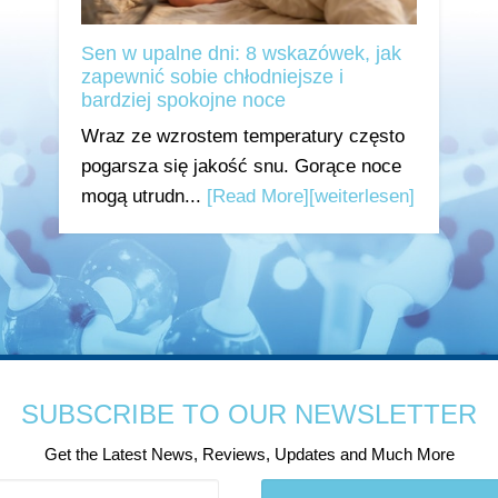
Sen w upalne dni: 8 wskazówek, jak
zapewnić sobie chłodniejsze i
bardziej spokojne noce
Wraz ze wzrostem temperatury często
pogarsza się jakość snu. Gorące noce
mogą utrudn...
[Read More]
[weiterlesen]
SUBSCRIBE TO OUR NEWSLETTER
Get the Latest News, Reviews, Updates and Much More