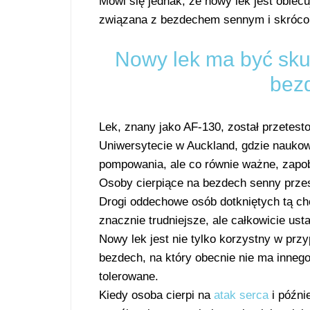
Mówi się jednak, że nowy lek jest obiecu
związana z bezdechem sennym i skróc
Nowy lek ma być sku
bez
Lek, znany jako AF-130, został przete
Uniwersytecie w Auckland, gdzie naukow
pompowania, ale co równie ważne, zapo
Osoby cierpiące na bezdech senny prze
Drogi oddechowe osób dotkniętych tą cho
znacznie trudniejsze, ale całkowicie usta
Nowy lek jest nie tylko korzystny w prz
bezdech, na który obecnie nie ma innego
tolerowane.
Kiedy osoba cierpi na
atak serca
i późni