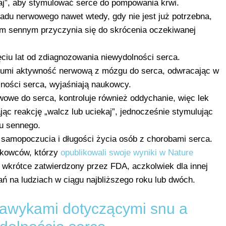
kaj”, aby stymulować serce do pompowania krwi.
adu nerwowego nawet wtedy, gdy nie jest już potrzebna,
m sennym przyczynia się do skrócenia oczekiwanej
ciu lat od zdiagnozowania niewydolności serca.
y tłumi aktywność nerwową z mózgu do serca, odwracając w
ności serca, wyjaśniają naukowcy.
owe do serca, kontroluje również oddychanie, więc lek
ąc reakcję „walcz lub uciekaj”, jednocześnie stymulując
u sennego.
 samopoczucia i długości życia osób z chorobami serca.
ukowców, którzy
opublikowali swoje wyniki w Nature
ie wkrótce zatwierdzony przez FDA, aczkolwiek dla innej
ań na ludziach w ciągu najbliższego roku lub dwóch.
awykami dotyczącymi snu a