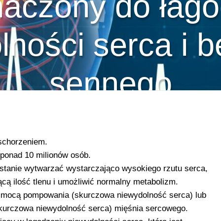
naczony do łago
lności serca i 
sennego
schorzeniem.
 ponad 10 milionów osób.
 stanie wytwarzać wystarczająco wysokiego rzutu serca,
cą ilość tlenu i umożliwić normalny metabolizm.
mocą pompowania (skurczowa niewydolność serca) lub
zkurczowa niewydolność serca) mięśnia sercowego.