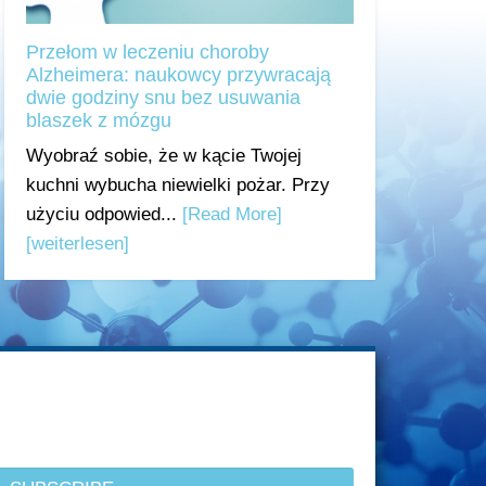
Przełom w leczeniu choroby
Alzheimera: naukowcy przywracają
dwie godziny snu bez usuwania
blaszek z mózgu
Wyobraź sobie, że w kącie Twojej
kuchni wybucha niewielki pożar. Przy
użyciu odpowied...
[Read More]
[weiterlesen]