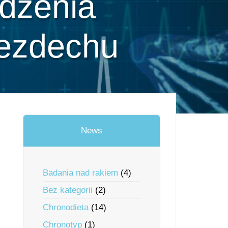
dzenia
bezdechu
News
Badania nad rakiem
(4)
Bez kategorii
(2)
Chronodieta
(14)
Chronotyp
(1)