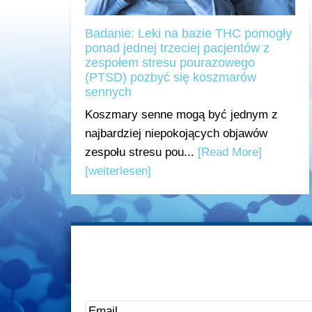
Badanie: Leki na bazie THC pomogły
ponad jednej trzeciej pacjentów z
zespołem stresu pourazowego
(PTSD) pozbyć się koszmarów
sennych
Koszmary senne mogą być jednym z
najbardziej niepokojących objawów
zespołu stresu pou...
[Read More]
[weiterlesen]