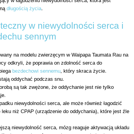
jący w łagodzeniu niewydolności serca, która jest
oną
długością życia
.
teczny w niewydolności serca i
dechu sennym
stowany na modelu zwierzęcym w Waipapa Taumata Rau na
cy odkryli, że poprawia on zdolność serca do
biega
bezdechowi sennemu
, który skraca życie.
stają oddychać podczas snu.
robą są tak zwężone, że oddychanie jest nie tylko
je.
ypadku niewydolności serca, ale może również łagodzić
 leku niż CPAP (urządzenie do oddychania), które jest źle
ejszą niewydolność serca, mózg reaguje aktywacją układu