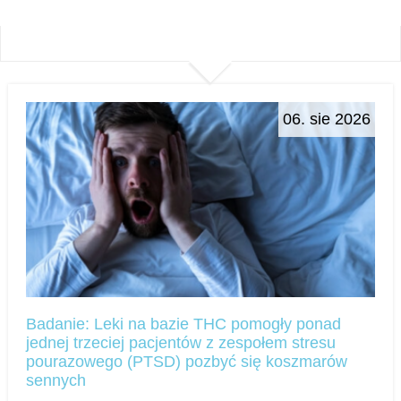
06. sie 2026
Badanie: Leki na bazie THC pomogły ponad
jednej trzeciej pacjentów z zespołem stresu
pourazowego (PTSD) pozbyć się koszmarów
sennych