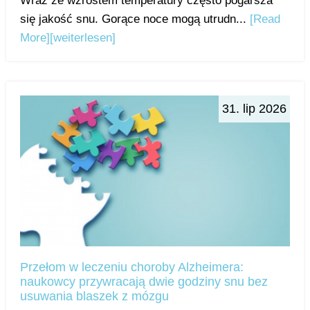
Wraz ze wzrostem temperatury często pogarsza
się jakość snu. Gorące noce mogą utrudn...
[Read
More]
[weiterlesen]
31. lip 2026
Przełom w leczeniu choroby Alzheimera:
naukowcy przywracają dwie godziny snu bez
usuwania blaszek z mózgu