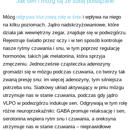
Jak sen i mózg są ze sobą powiązane
Mózg
odgrywa kluczową rolę w śnie
i wpływa na niego
na kilku poziomach. Jądro nadskrzyżowaniowe, które
działa jak wewnętrzny zegar, znajduje się w podwzgórzu.
Rejestruje światło przez oczy i w ten sposób kontroluje
nasze rytmy czuwania i snu, w tym poprzez regulację
hormonów, takich jak melatonina, która sprzyja
zmęczeniu. Jednocześnie cząsteczka adenozyny
gromadzi się w mózgu podczas czuwania, co tworzy tak
zwaną presję snu: im więcej adenozyny, tym silniejsza
potrzeba snu. Siatkowy układ aktywujący w pniu mózgu
utrzymuje nas w stanie czuwania, podczas gdy jądro
VLPO w podwzgórzu indukuje sen. Odgrywają w tym rolę
różne neuroprzekaźniki: GABA promuje relaksację i sen,
serotonina wspiera rytm snu i czuwania, a oreksyna
utrzymuje nas w stanie czuwania – nieprawidłowe