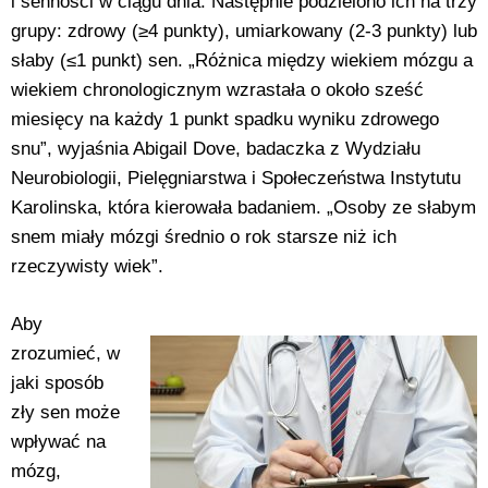
i senności w ciągu dnia. Następnie podzielono ich na trzy
grupy: zdrowy (≥4 punkty), umiarkowany (2-3 punkty) lub
słaby (≤1 punkt) sen. „Różnica między wiekiem mózgu a
wiekiem chronologicznym wzrastała o około sześć
miesięcy na każdy 1 punkt spadku wyniku zdrowego
snu”, wyjaśnia Abigail Dove, badaczka z Wydziału
Neurobiologii, Pielęgniarstwa i Społeczeństwa Instytutu
Karolinska, która kierowała badaniem. „Osoby ze słabym
snem miały mózgi średnio o rok starsze niż ich
rzeczywisty wiek”.
Aby
zrozumieć, w
jaki sposób
zły sen może
wpływać na
mózg,