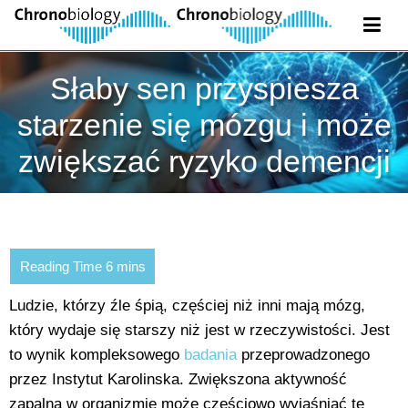
Słaby sen przyspiesza
starzenie się mózgu i może
zwiększać ryzyko demencji
Ludzie, którzy źle śpią, częściej niż inni mają mózg,
który wydaje się starszy niż jest w rzeczywistości. Jest
to wynik kompleksowego
badania
przeprowadzonego
przez Instytut Karolinska. Zwiększona aktywność
zapalna w organizmie może częściowo wyjaśniać tę