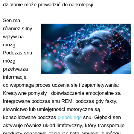
działanie może prowadzić do narkolepsji.
Sen ma
również silny
wpływ na
mózg.
Podczas snu
mózg
przetwarza
informacje,
co wspomaga proces uczenia się i zapamiętywania:
Kreatywne pomysły i doświadczenia emocjonalne są
integrowane podczas snu REM, podczas gdy fakty,
słownictwo lub umiejętności motoryczne są
konsolidowane podczas
głębokiego
snu. Głęboki sen
aktywuje również układ limfatyczny, który transportuje
produkty odpadowe, takie jak beta-amyloid, z mózgu,