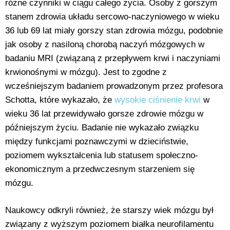
różne czynniki w ciągu całego życia. Osoby z gorszym
stanem zdrowia układu sercowo-naczyniowego w wieku
36 lub 69 lat miały gorszy stan zdrowia mózgu, podobnie
jak osoby z nasiloną chorobą naczyń mózgowych w
badaniu MRI (związaną z przepływem krwi i naczyniami
krwionośnymi w mózgu). Jest to zgodne z
wcześniejszym badaniem prowadzonym przez profesora
Schotta, które wykazało, że
wysokie ciśnienie krwi
w
wieku 36 lat przewidywało gorsze zdrowie mózgu w
późniejszym życiu. Badanie nie wykazało związku
między funkcjami poznawczymi w dzieciństwie,
poziomem wykształcenia lub statusem społeczno-
ekonomicznym a przedwczesnym starzeniem się
mózgu.
Naukowcy odkryli również, że starszy wiek mózgu był
związany z wyższym poziomem białka neurofilamentu