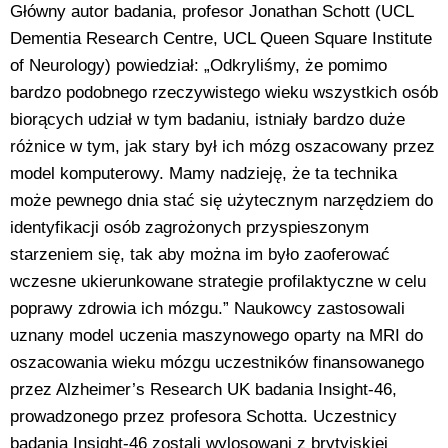
Główny autor badania, profesor Jonathan Schott (UCL
Dementia Research Centre, UCL Queen Square Institute
of Neurology) powiedział: „Odkryliśmy, że pomimo
bardzo podobnego rzeczywistego wieku wszystkich osób
biorących udział w tym badaniu, istniały bardzo duże
różnice w tym, jak stary był ich mózg oszacowany przez
model komputerowy. Mamy nadzieję, że ta technika
może pewnego dnia stać się użytecznym narzędziem do
identyfikacji osób zagrożonych przyspieszonym
starzeniem się, tak aby można im było zaoferować
wczesne ukierunkowane strategie profilaktyczne w celu
poprawy zdrowia ich mózgu.” Naukowcy zastosowali
uznany model uczenia maszynowego oparty na MRI do
oszacowania wieku mózgu uczestników finansowanego
przez Alzheimer’s Research UK badania Insight-46,
prowadzonego przez profesora Schotta. Uczestnicy
badania Insight-46 zostali wylosowani z brytyjskiej