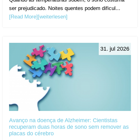
ser prejudicado. Noites quentes podem dificul...
[Read More]
[weiterlesen]
31. jul 2026
Avanço na doença de Alzheimer: Cientistas
recuperam duas horas de sono sem remover as
placas do cérebro