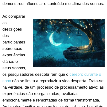
demonstrou influenciar o conteúdo e o clima dos sonhos.
Ao comparar
as
descrições
dos
participantes
sobre suas
experiências
diárias e
seus sonhos,
os pesquisadores descobriram que o
cérebro durante o
sono
não se limita a reproduzir a vida desperta. Trata-se,
na verdade, de um processo de processamento ativo: as
experiências são reorganizadas, avaliadas
emocionalmente e remontadas de forma transformada.
Ambientes familiares, como locais de trabalho, hospitais