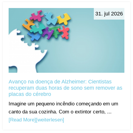
31. jul 2026
Avanço na doença de Alzheimer: Cientistas
recuperam duas horas de sono sem remover as
placas do cérebro
Imagine um pequeno incêndio começando em um
canto da sua cozinha. Com o extintor certo, ...
[Read More]
[weiterlesen]