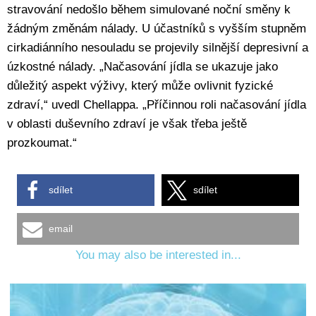
stravování nedošlo během simulované noční směny k
žádným změnám nálady. U účastníků s vyšším stupněm
cirkadiánního nesouladu se projevily silnější depresivní a
úzkostné nálady. „Načasování jídla se ukazuje jako
důležitý aspekt výživy, který může ovlivnit fyzické
zdraví,“ uvedl Chellappa. „Příčinnou roli načasování jídla
v oblasti duševního zdraví je však třeba ještě
prozkoumat.“
sdílet
sdílet
email
You may also be interested in...