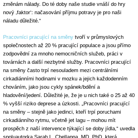
změnám nálady. Do té doby naše studie vnáší do hry
nový ‚faktor‘: načasování příjmu potravy je pro naši
náladu důležité.“
Pracovníci pracující na směny
tvoří v průmyslových
společnostech až 20 % pracující populace a jsou přímo
zodpovědní za mnoho nemocničních služeb, práci v
továrnách a další nezbytné služby. Pracovníci pracující
na směny často trpí nesouladem mezi centrálními
cirkadiánními hodinami v mozku a jejich každodenním
chováním, jako jsou cykly spánek/bdění a
hladovění/jedení. Důležité je, že je u nich také o 25 až 40
% vyšší riziko deprese a úzkosti. „Pracovníci pracující
na směny – stejně jako jedinci, kteří trpí poruchami
cirkadiánního rytmu, včetně jet lagu – mohou mít
prospěch z naší intervence týkající se doby jídla,“ uvedla
spoluautorka Sarah L. Chellappa, MD, PhD, která