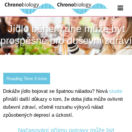
Jídlo během dne může být
prospěšné pro duševní zdraví
Dokáže jídlo bojovat se špatnou náladou? Nová
studie
přináší další důkazy o tom, že doba jídla může ovlivnit
duševní zdraví, včetně rozsahu výkyvů nálad
způsobených depresí a úzkostí.
Načasování příjmu potravy může být