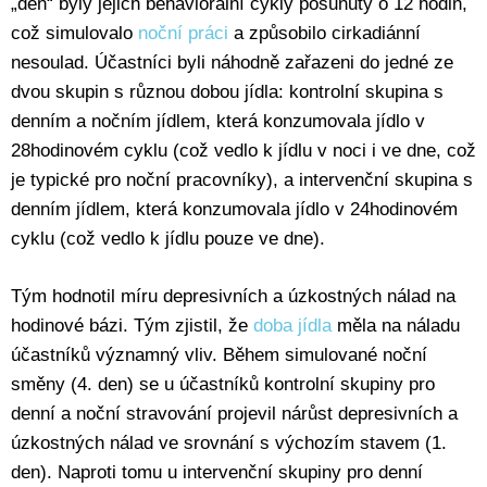
„den“ byly jejich behaviorální cykly posunuty o 12 hodin,
což simulovalo
noční práci
a způsobilo cirkadiánní
nesoulad. Účastníci byli náhodně zařazeni do jedné ze
dvou skupin s různou dobou jídla: kontrolní skupina s
denním a nočním jídlem, která konzumovala jídlo v
28hodinovém cyklu (což vedlo k jídlu v noci i ve dne, což
je typické pro noční pracovníky), a intervenční skupina s
denním jídlem, která konzumovala jídlo v 24hodinovém
cyklu (což vedlo k jídlu pouze ve dne).
Tým hodnotil míru depresivních a úzkostných nálad na
hodinové bázi. Tým zjistil, že
doba jídla
měla na náladu
účastníků významný vliv. Během simulované noční
směny (4. den) se u účastníků kontrolní skupiny pro
denní a noční stravování projevil nárůst depresivních a
úzkostných nálad ve srovnání s výchozím stavem (1.
den). Naproti tomu u intervenční skupiny pro denní