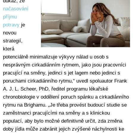
důkaz, že
načasování
příjmu
potravy
je
novou
strategií,
která
potenciálně minimalizuje výkyvy nálad u osob s
nesprávným cirkadiánním rytmem, jako jsou pracovníci
pracující na směny, jedinci s jet lagem nebo jedinci s
poruchami cirkadiánního rytmu,“ uvedl spoluautor Frank
A. J. L. Scheer, PhD, ředitel programu lékařské
chronobiologie v oddělení poruch spánku a cirkadiánního
rytmu na Brighamu. „Je třeba provést budoucí studie se
zaměstnanci pracujícími na směny a s klinickou
populací, aby bylo možné definitivně určit, zda změna
doby jídla může zabránit jejich zvýšené náchylnosti ke