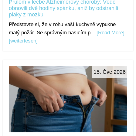
Průlom v léčbě Alzheimerovy choroby: Vědci
obnovili dvě hodiny spánku, aniž by odstranili
plaky z mozku
Představte si, že v rohu vaší kuchyně vypukne
malý požár. Se správným hasicím p...
[Read More]
[weiterlesen]
15. Čvc 2026