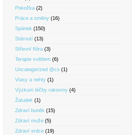
Pokožka
(2)
Práce a smĕny
(16)
Spánek
(150)
Stárnutí
(13)
Střevní flóra
(3)
Terapie svĕtlem
(6)
Uncategorized @cs
(1)
Vlasy a nehty
(1)
Výzkum léčby rakoviny
(4)
Žaludek
(1)
Zdraví bunĕk
(15)
Zdraví muže
(5)
Zdraví srdce
(19)