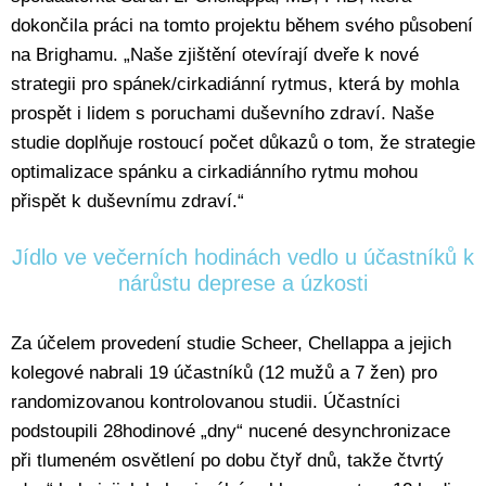
dokončila práci na tomto projektu během svého působení
na Brighamu. „Naše zjištění otevírají dveře k nové
strategii pro spánek/cirkadiánní rytmus, která by mohla
prospět i lidem s poruchami duševního zdraví. Naše
studie doplňuje rostoucí počet důkazů o tom, že strategie
optimalizace spánku a cirkadiánního rytmu mohou
přispět k duševnímu zdraví.“
Jídlo ve večerních hodinách vedlo u účastníků k
nárůstu deprese a úzkosti
Za účelem provedení studie Scheer, Chellappa a jejich
kolegové nabrali 19 účastníků (12 mužů a 7 žen) pro
randomizovanou kontrolovanou studii. Účastníci
podstoupili 28hodinové „dny“ nucené desynchronizace
při tlumeném osvětlení po dobu čtyř dnů, takže čtvrtý