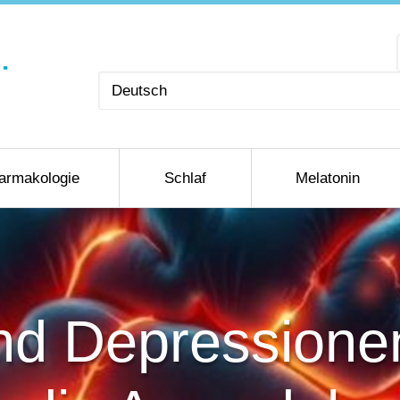
Sprache
auswählen
armakologie
Schlaf
Melatonin
nd Depressione