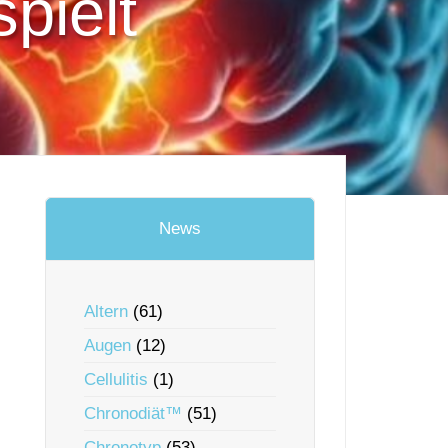
pielt
News
Altern
(61)
Augen
(12)
Cellulitis
(1)
Chronodiät™
(51)
Chronotyp
(53)