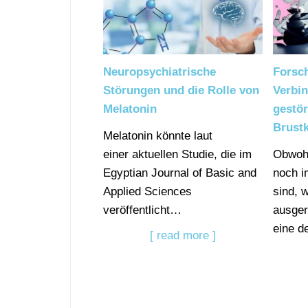
Neuropsychiatrische
Forsc
Störungen und die Rolle von
Verbi
Melatonin
gestö
Brustk
Melatonin könnte laut
einer aktuellen Studie, die im
Obwohl
Egyptian Journal of Basic and
noch i
Applied Sciences
sind, 
veröffentlicht…
ausger
eine d
[ read more ]