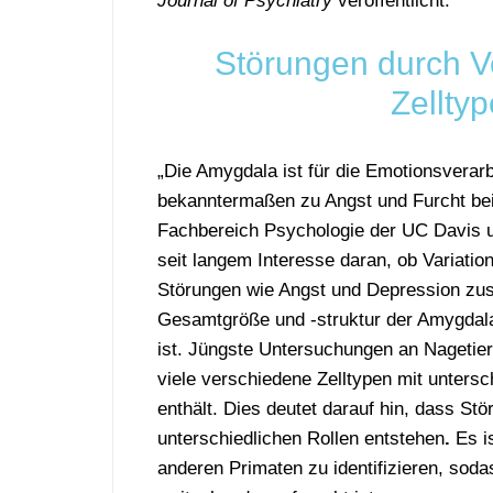
Journal of Psychiatry
veröffentlicht.
Störungen durch V
Zellty
„Die Amygdala ist für die Emotionsverar
bekanntermaßen zu Angst und Furcht bei
Fachbereich Psychologie der UC Davis un
seit langem Interesse daran, ob Variatio
Störungen wie Angst und Depression zus
Gesamtgröße und -struktur der Amygdala
ist. Jüngste Untersuchungen an Nagetie
viele verschiedene Zelltypen mit unter
enthält. Dies deutet darauf hin, dass S
unterschiedlichen Rollen entstehen
.
Es is
anderen Primaten zu identifizieren, sod