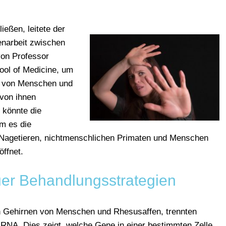
eßen, leitete der
narbeit zwischen
on Professor
ol of Medicine, um
a von Menschen und
von ihnen
s könnte die
m es die
Nagetieren, nichtmenschlichen Primaten und Menschen
öffnet.
er Behandlungsstrategien
 Gehirnen von Menschen und Rhesusaffen, trennten
RNA. Dies zeigt, welche Gene in einer bestimmten Zelle