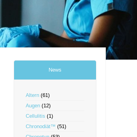
News
Altern
(61)
Augen
(12)
Cellulitis
(1)
Chronodiät™
(51)
Chronotyp
(53)