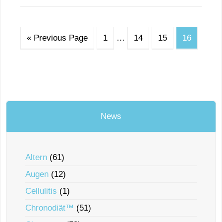
« Previous Page
1
…
14
15
16
News
Altern
(61)
Augen
(12)
Cellulitis
(1)
Chronodiät™
(51)