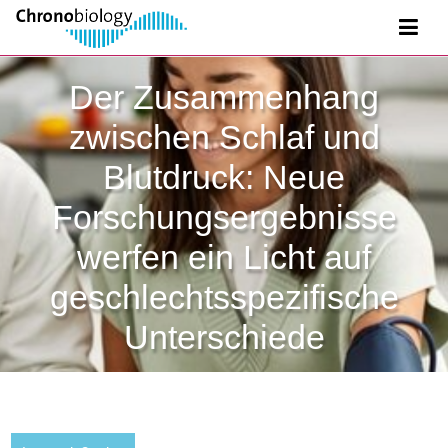
Der Zusammenhang
zwischen Schlaf und
Blutdruck: Neue
Forschungsergebnisse
werfen ein Licht auf
geschlechtsspezifische
Unterschiede