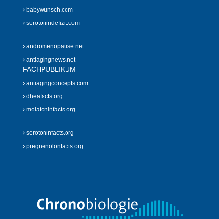
babywunsch.com
serotonindefizit.com
andromenopause.net
antiagingnews.net
FACHPUBLIKUM
antiagingconcepts.com
dheafacts.org
melatoninfacts.org
serotoninfacts.org
pregnenolonfacts.org