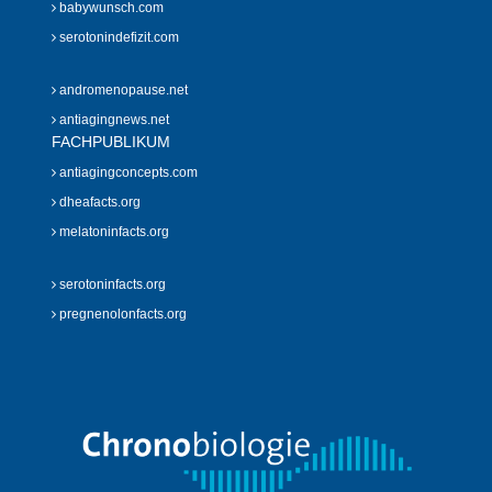
babywunsch.com
serotonindefizit.com
andromenopause.net
antiagingnews.net
FACHPUBLIKUM
antiagingconcepts.com
dheafacts.org
melatoninfacts.org
serotoninfacts.org
pregnenolonfacts.org