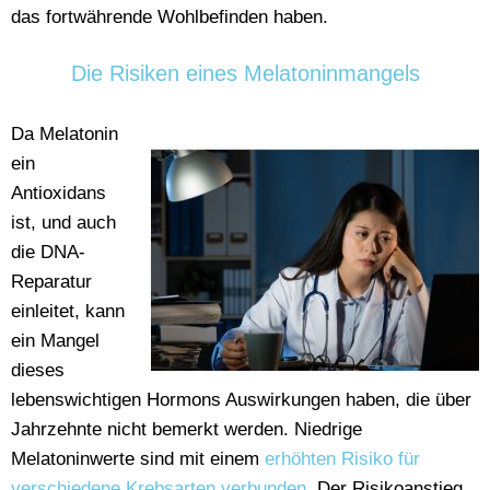
das fortwährende Wohlbefinden haben.
Die Risiken eines Melatoninmangels
Da Melatonin
ein
Antioxidans
ist, und auch
die DNA-
Reparatur
einleitet, kann
ein Mangel
dieses
lebenswichtigen Hormons Auswirkungen haben, die über
Jahrzehnte nicht bemerkt werden. Niedrige
Melatoninwerte sind mit einem
erhöhten Risiko für
verschiedene Krebsarten verbunden
. Der Risikoanstieg