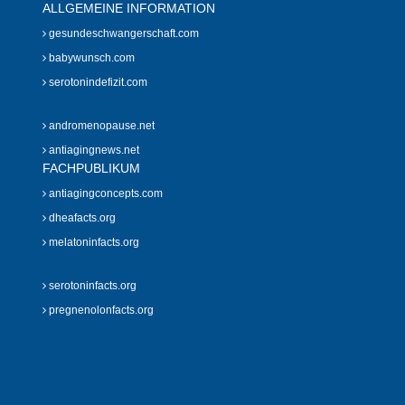
ALLGEMEINE INFORMATION
gesundeschwangerschaft.com
babywunsch.com
serotonindefizit.com
andromenopause.net
antiagingnews.net
FACHPUBLIKUM
antiagingconcepts.com
dheafacts.org
melatoninfacts.org
serotoninfacts.org
pregnenolonfacts.org