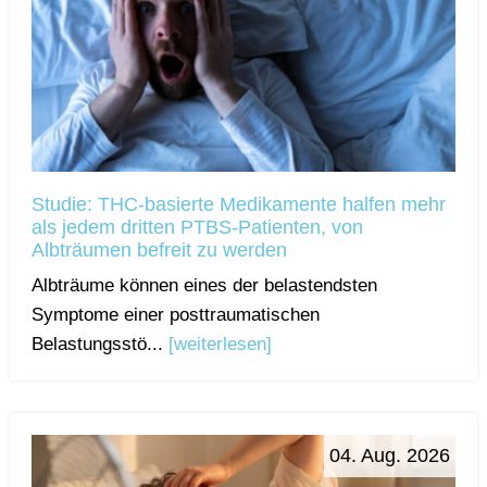
Studie: THC-basierte Medikamente halfen mehr
als jedem dritten PTBS-Patienten, von
Albträumen befreit zu werden
Albträume können eines der belastendsten
Symptome einer posttraumatischen
Belastungsstö...
[weiterlesen]
04. Aug. 2026