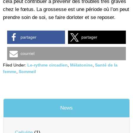
cela peut contribuer à prévenir des troubles très graves
chez le fœtus. La grossesse est une période où l’on peut
prendre soin de soi, se faire dorloter et se reposer.
partager
partager
courriel
Filed Under:
Le-rythme circadien
,
Mélatonine
,
Santé de la
femme
,
Sommeil
News
Cellulite
(1)